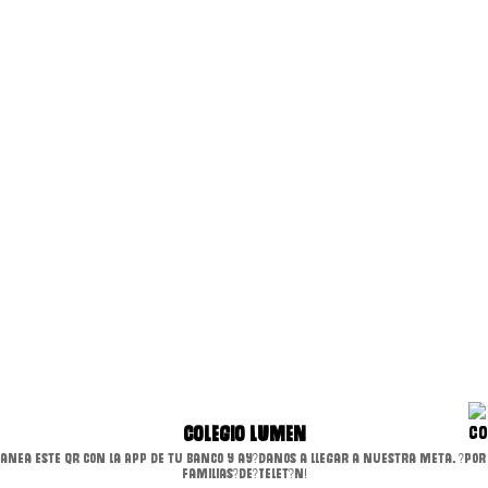
Colegio Lumen
anea este QR con la APP de tu banco y ay?danos a llegar a nuestra meta. ?Por
familias?de?Telet?n!